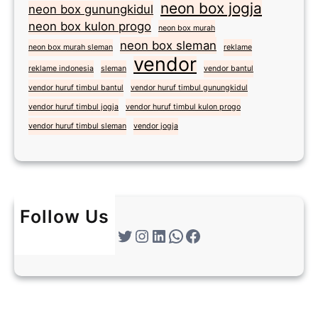
neon box jogja
neon box gunungkidul
neon box kulon progo
neon box murah
neon box sleman
neon box murah sleman
reklame
vendor
reklame indonesia
sleman
vendor bantul
vendor huruf timbul bantul
vendor huruf timbul gunungkidul
vendor huruf timbul jogja
vendor huruf timbul kulon progo
vendor huruf timbul sleman
vendor jogja
Follow Us
Twitter
Instagram
LinkedIn
WhatsApp
Facebook