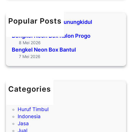
r
l
o
c
N
h
e
Popular Posts
Bengkel Neon Box Gunungkidul
o
9 Mei 2026
n
Bengkel Neon Box Kulon Progo
B
8 Mei 2026
o
Bengkel Neon Box Bantul
x
7 Mei 2026
B
a
n
t
Categories
u
Akrilik
l
Galvanis
Huruf Timbul
Indonesia
Jasa
Jual