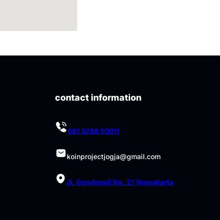
contact information
081 3288 50011
koinprojectjogja@gmail.com
Jl. Gondosuli No. 21 Yogyakarta