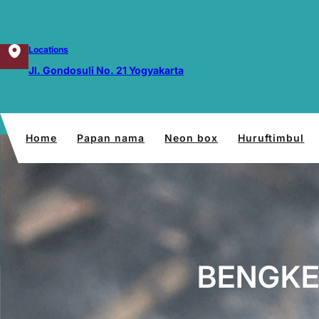
Lewati
ke
konten
Locations
Jl. Gondosuli No. 21 Yogyakarta
Home
Papan nama
Neon box
Huruftimbul
BENGKE