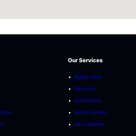
Our Services
Papan nama
Neon box
s
huruf timbul
rvice
Akrilik Custom
cy
toko reklame