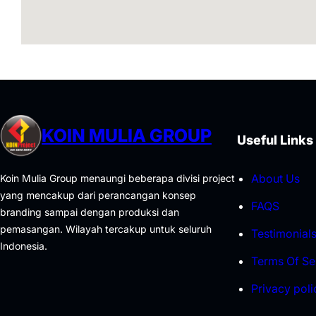
KOIN MULIA GROUP
Useful Links
About Us
Koin Mulia Group menaungi beberapa divisi project
yang mencakup dari perancangan konsep
FAQS
branding sampai dengan produksi dan
pemasangan. Wilayah tercakup untuk seluruh
Testimonial
Indonesia.
Terms Of Se
Privacy poli