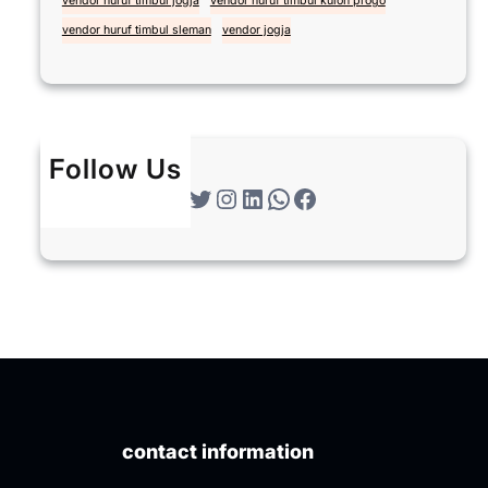
vendor huruf timbul jogja
vendor huruf timbul kulon progo
vendor huruf timbul sleman
vendor jogja
Follow Us
Twitter
Instagram
LinkedIn
WhatsApp
Facebook
contact information