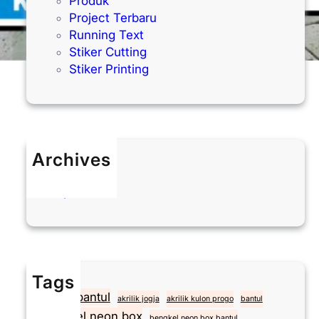
Produk
Project Terbaru
Running Text
Stiker Cutting
Stiker Printing
Archives
Mei 2026
April 2026
Tags
akrilik bantul
akrilik jogja
akrilik kulon progo
bantul
Bengkel neon box
bengkel neon box bantul