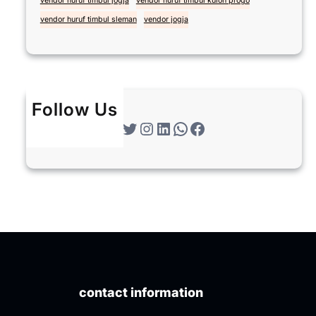
vendor huruf timbul jogja
vendor huruf timbul kulon progo
vendor huruf timbul sleman
vendor jogja
Follow Us
Twitter
Instagram
LinkedIn
WhatsApp
Facebook
contact information