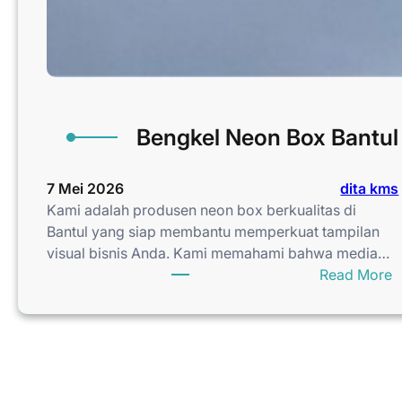
Bengkel Neon Box Bantul
7 Mei 2026
dita kms
Kami adalah produsen neon box berkualitas di
Bantul yang siap membantu memperkuat tampilan
visual bisnis Anda. Kami memahami bahwa media…
:
Read More
B
e
n
g
k