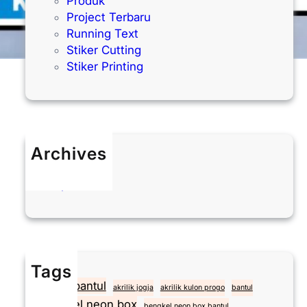
Produk
Project Terbaru
Running Text
Stiker Cutting
Stiker Printing
Archives
Mei 2026
April 2026
Tags
akrilik bantul
akrilik jogja
akrilik kulon progo
bantul
Bengkel neon box
bengkel neon box bantul