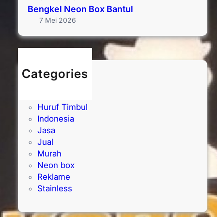
Bengkel Neon Box Bantul
7 Mei 2026
Categories
Akrilik
Galvanis
Huruf Timbul
Indonesia
Jasa
Jual
Murah
Neon box
Reklame
Stainless