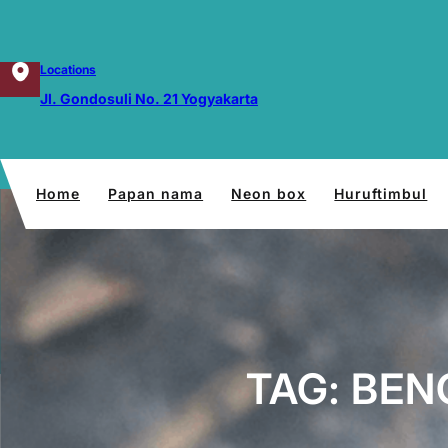
Lewati
ke
konten
Locations
Jl. Gondosuli No. 21 Yogyakarta
Home
Papan nama
Neon box
Huruftimbul
TAG:
BEN