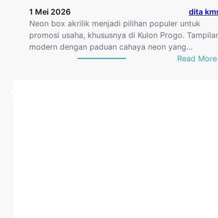
1 Mei 2026
dita km
Neon box akrilik menjadi pilihan populer untuk
promosi usaha, khususnya di Kulon Progo. Tampila
modern dengan paduan cahaya neon yang…
Read More
N