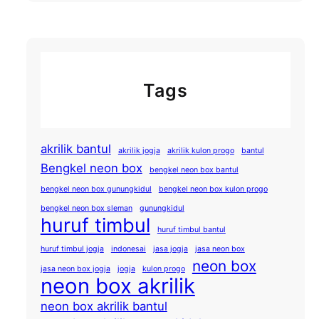
Tags
akrilik bantul
akrilik jogja
akrilik kulon progo
bantul
Bengkel neon box
bengkel neon box bantul
bengkel neon box gunungkidul
bengkel neon box kulon progo
bengkel neon box sleman
gunungkidul
huruf timbul
huruf timbul bantul
huruf timbul jogja
indonesai
jasa jogja
jasa neon box
neon box
jasa neon box jogja
jogja
kulon progo
neon box akrilik
neon box akrilik bantul