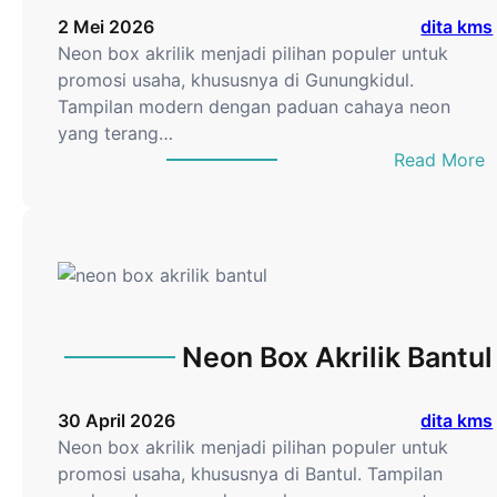
2 Mei 2026
dita kms
Neon box akrilik menjadi pilihan populer untuk
promosi usaha, khususnya di Gunungkidul.
Tampilan modern dengan paduan cahaya neon
yang terang…
:
Read More
e
o
n
B
o
x
Neon Box Akrilik Bantul
A
k
30 April 2026
dita kms
r
Neon box akrilik menjadi pilihan populer untuk
i
promosi usaha, khususnya di Bantul. Tampilan
l