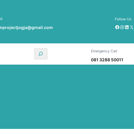
il
Follow Us
Facebook
Instagram
LinkedIn
X
inprojectjogja@gmail.com
Emergency Call
S
e
081 3288 50011
a
r
c
h