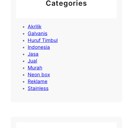
Categories
k
K
u
l
Akrilik
o
Galvanis
n
Huruf Timbul
P
Indonesia
r
Jasa
o
Jual
g
Murah
o
Neon box
Reklame
Stainless