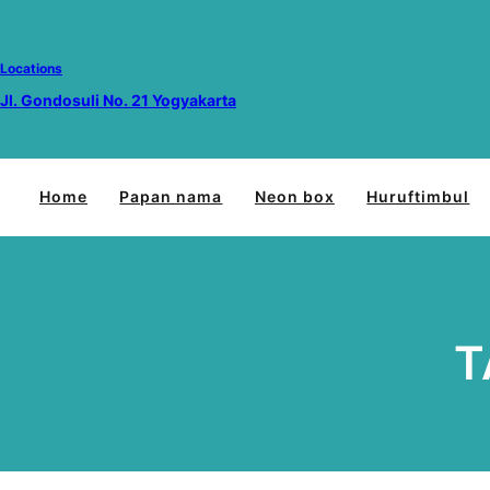
Lewati
ke
konten
Locations
Jl. Gondosuli No. 21 Yogyakarta
Home
Papan nama
Neon box
Huruftimbul
T