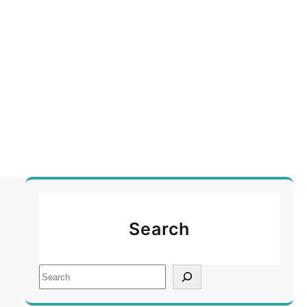
Search
S
e
a