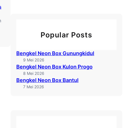
r
s
c
h
n
Popular Posts
:
N
e
Bengkel Neon Box Gunungkidul
o
9 Mei 2026
n
Bengkel Neon Box Kulon Progo
b
8 Mei 2026
o
Bengkel Neon Box Bantul
x
7 Mei 2026
A
k
r
i
l
i